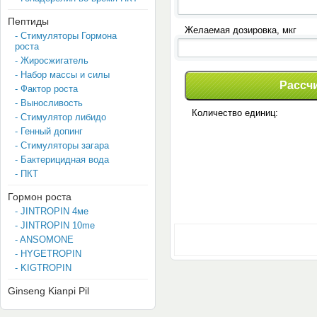
Пептиды
Желаемая дозировка, мкг
- Стимуляторы Гормона
роста
- Жиросжигатель
- Набор массы и силы
Рассч
- Фактор роста
- Выносливость
Количество единиц:
- Стимулятор либидо
- Генный допинг
- Стимуляторы загара
- Бактерицидная вода
- ПКТ
Гормон роста
- JINTROPIN 4мe
- JINTROPIN 10me
- ANSOMONE
- HYGETROPIN
- KIGTROPIN
Ginseng Kianpi Pil