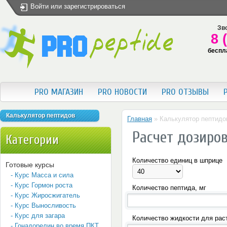
Войти
или
зарегистрироваться
Зво
8 
беспл
PRO МАГАЗИН
PRO НОВОСТИ
PRO ОТЗЫВЫ
Калькулятор пептидов
Главная
»
Калькулятор пептидо
Расчет дозиро
Категории
Количество единиц в шприце
Готовые курсы
- Курс Масса и сила
- Курс Гормон роста
Количество пептида, мг
- Курс Жиросжигатель
- Курс Выносливость
- Курс для загара
Количество жидкости для рас
- Гонадорелин во время ПКТ