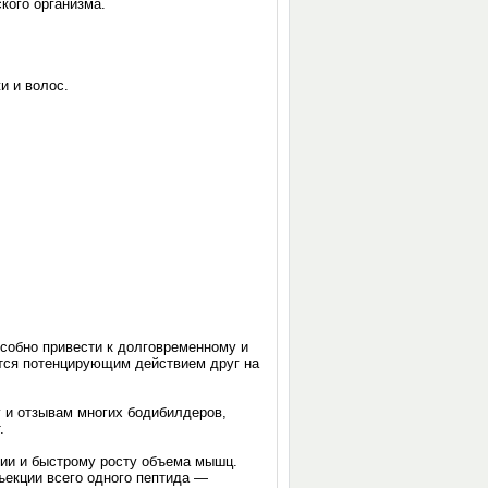
кого организма.
и и волос.
собно привести к долговременному и
тся потенцирующим действием друг на
 и отзывам многих бодибилдеров,
.
фии и быстрому росту объема мышц.
екции всего одного пептида —