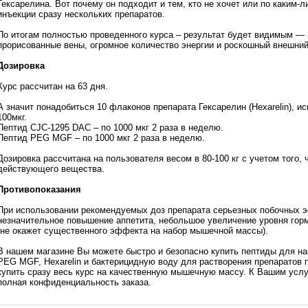
Гексарелина. Вот почему он подходит и тем, кто не хочет или по каким-
инъекции сразу нескольких препаратов.
По итогам полностью проведенного курса – результат будет видимым 
прорисованные вены, огромное количество энергии и роскошный внешни
Дозировка
Курс рассчитан на 63 дня.
А значит понадобиться 10 флаконов препарата Гексарелин (Hexarelin), ис
100мкг.
Пептид CJC-1295 DAC – по 1000 мкг 2 раза в неделю.
Пептид PEG MGF – по 1000 мкг 2 раза в неделю.
Дозировка рассчитана на пользователя весом в 80-100 кг с учетом того, 
действующего вещества.
Противопоказания
При использовании рекомендуемых доз препарата серьезных побочных 
незначительное повышение аппетита, небольшое увеличение уровня горм
(не окажет существенного эффекта на набор мышечной массы).
В нашем магазине Вы можете быстро и безопасно купить пептиды для 
PEG MGF, Hexarelin и бактерицидную воду для растворения препаратов 
купить сразу весь курс на качественную мышечную массу. К Вашим услу
полная конфиденциальность заказа.