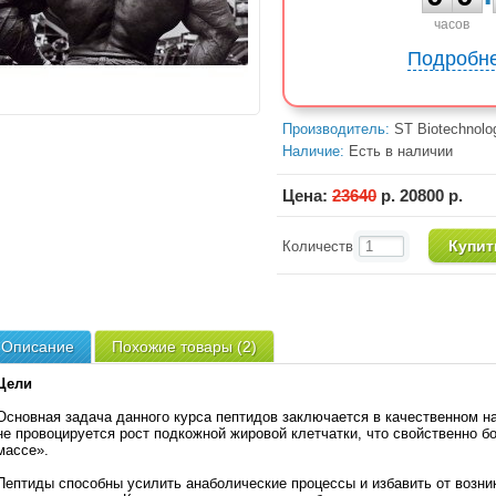
часов
Подробне
Производитель:
ST Biotechnolog
Наличие:
Есть в наличии
Цена:
23640
р.
20800
р.
Количество:
Описание
Похожие товары (2)
Цели
Основная задача данного курса пептидов заключается в качественном н
не провоцируется рост подкожной жировой клетчатки, что свойственно 
массе».
Пептиды способны усилить анаболические процессы и избавить от возни