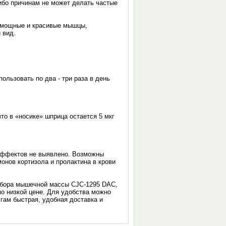
либо причинам не может делать частые
— мощные и красивые мышцы,
й вид.
пользовать по два - три раза в день
что в «носике» шприца остается 5 мкг
эффектов не выявлено. Возможны
онов кортизола и пролактина в крови
набора мышечной массы CJC-1295 DAC,
по низкой цене. Для удобства можно
гам быстрая, удобная доставка и