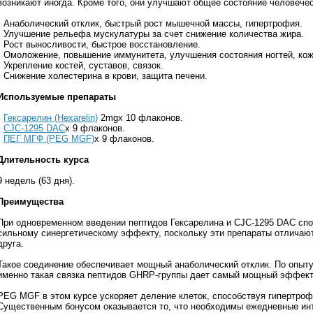
возникают иногда. Кроме того, они улучшают общее состояние человечес
• Анаболический отклик, быстрый рост мышечной массы, гипертрофия.
• Улучшение рельефа мускулатуры за счет снижение количества жира.
• Рост выносливости, быстрое восстановление.
• Омоложение, повышение иммунитета, улучшения состояния ногтей, кож
• Укрепление костей, суставов, связок.
• Снижение холестерина в крови, защита печени.
Используемые препараты
•
Гексарелин (Hexarelin)
2mgx 10 флаконов.
•
CJC-1295 DAC
x 9 флаконов.
•
ПЕГ МГФ (PEG MGF)
x 9 флаконов.
Длительность курса
9 недель (63 дня).
Преимущества
При одновременном введении пептидов Гексарелина и CJC-1295 DAC спо
сильному синергетическому эффекту, поскольку эти препараты отличаю
друга.
Такое соединение обеспечивает мощный анаболический отклик. По опыту
именно такая связка пептидов GHRP-группы дает самый мощный эффект
PEG MGF в этом курсе ускоряет деление клеток, способствуя гипертро
Существенным бонусом оказывается то, что необходимы ежедневные инъ