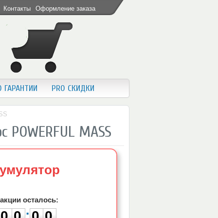
Контакты
Оформление заказа
O ГАРАНТИИ
PRO СКИДКИ
SS
урс POWERFUL MASS
кумулятор
0
0
0
0
 акции осталось:
:
0
0
0
0