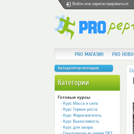
Войти
или
зарегистрироваться
PRO МАГАЗИН
PRO НОВО
Калькулятор пептидов
Гл
Категории
Готовые курсы
- Курс Масса и сила
- Курс Гормон роста
- Курс Жиросжигатель
- Курс Выносливость
- Курс для загара
- Гонадорелин во время ПКТ