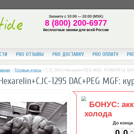
Звоните с 10:00 — 20:00 (MSK)
8 (800) 200-6977
бесплатные звонки для всей России
СТИ
PRO ОТЗЫВЫ
PRO ДОСТАВКУ
PRO ОПЛАТУ
PR
авная
»
Готовые курсы
»
CJC DAC+Hexarelin+PEG MGF: POWERFUL MA
Hexarelin+CJC-1295 DAC+PEG MGF: к
БОНУС: ак
холода
0
0
До конца
:
0
0