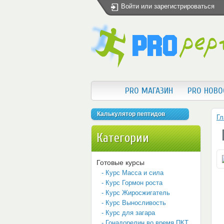
Войти
или
зарегистрироваться
PRO МАГАЗИН
PRO НОВО
Калькулятор пептидов
Гл
Категории
Готовые курсы
- Курс Масса и сила
- Курс Гормон роста
- Курс Жиросжигатель
- Курс Выносливость
- Курс для загара
- Гонадорелин во время ПКТ