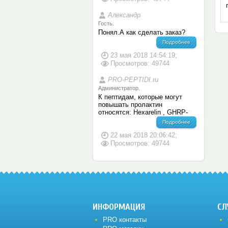
Александр
Гость.
Понял.А как сделать заказ?
Подробнее
23 мая 2018 14:54:19;
Просмотров: 49744
PRO-PEPTIDI.ru
Администратор.
К пептидам, которые могут
повышать пролактин
относятся: Hexarelin , GHRP-
Подробнее
22 мая 2018 20:06:42;
Просмотров: 49744
ИНФОРМАЦИЯ
СЛ
PRO контакты