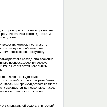
, который присутствует в организме
 регулированием роста, деления и
ки и другие.
 веществ, которые поступают в
вычайно мощной анаболической
бытком тестостерона, отсутствует.
замедляет его распад, что особенно
нного процесса деления клеток,
тый ИФР-1 отличается небольшим
нь.
ина) отличается куда более
 половиной, а то и в три раза более
полнительным преимуществом является
мя сокращается до нескольких часов.
полному истощению гликогена.
его в специальной воде для инъекций