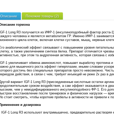
Описание
Похожие товары (2)
Описание гормона
IGF-1 Long R3 получается из ИФР-1 (инсулиноподобныый фактор роста-1)
каждого человека и является метаболитом ГР. Именно ИФР-1 занимается
жизненного цикла клеток, включая клетки суставов, мышц, нервные клет
Его анаболический эффект связывают с повышением уровня питательных
клетку, а также увеличением синтеза белка. Препарат отличается чрез
активностью, при этом та андрогенная активность, которая связана с из
IGF-1 увеличивает обмена аминокислот, повышает выработку протеина и 
важно для мышечного роста эффект гиперплазии, иными словами ускоре
которого достичь без специальных препаратов просто невозможно. Чис
периодом действия, в связи с чем, требует инъекций не реже 2х раз в де
Другой вариант IGF-1 Long R3 (присоединенные кислотные остатки аргин
продолжительным сроком воздействия, а сам эффект оказывается в два с
высоким, чем у немодифицированного инсулиноподобного ФР-1. Его до
быстрое восстановление после тренировок и физических нагрузок — вре
Но стоит смотреть, чтобы короткие пробелы в активности не привели к 
Применение и дозировка
• IGF-1 Long R3 используют внутримышечно, предварительно растворяя 