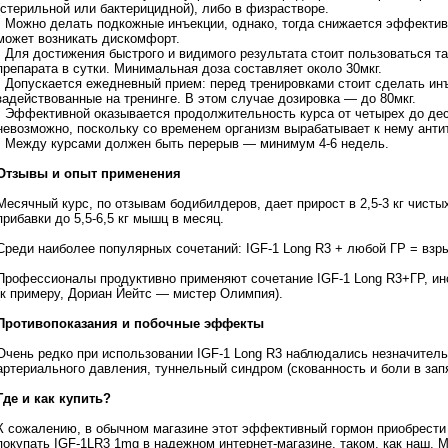
(стерильной или бактерицидной), либо в физрастворе.
• Можно делать подкожные инъекции, однако, тогда снижается эффективн
может возникать дискомфорт.
• Для достижения быстрого и видимого результата стоит пользоваться так
препарата в сутки. Минимальная доза составляет около 30мкг.
• Допускается ежедневный прием: перед тренировками стоит сделать и
задействованные на тренинге. В этом случае дозировка — до 80мкг.
• Эффективной оказывается продолжительность курса от четырех до де
невозможно, поскольку со временем организм вырабатывает к нему анти
• Между курсами должен быть перерыв — минимум 4-6 недель.
Отзывы и опыт применения
Месячный курс, по отзывам бодибилдеров, дает прирост в 2,5-3 кг чис
прибавки до 5,5-6,5 кг мышц в месяц.
Среди наиболее популярных сочетаний: IGF-1 Long R3 + любой ГР = вз
Профессионалы продуктивно применяют сочетание IGF-1 Long R3+ГР, инс
(к примеру, Дориан Йейтс — мистер Олимпия).
Противопоказания и побочные эффекты
Очень редко при использовании IGF-1 Long R3 наблюдались незначител
артериального давления, туннельный синдром (скованность и боли в зап
Где и как купить?
К сожалению, в обычном магазине этот эффективный гормон приобрест
покупать IGF-1LR3 1mg в надежном интернет-магазине, таком, как наш.