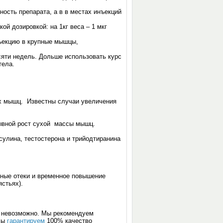
ость препарата, а в в местах инъекций
ой дозировкой: на 1кг веса – 1 мкг
нъекцию в крупные мышцы,
сяти недель. Дольше использовать курс
тела.
тых мышц. Известны случаи увеличения
рывной рост сухой массы мышц.
улина, тестостерона и трийодтиранина
ьные отеки и временное повышение
ястьях).
и невозможно. Мы рекомендуем
 Мы
гарантируем
100% качество