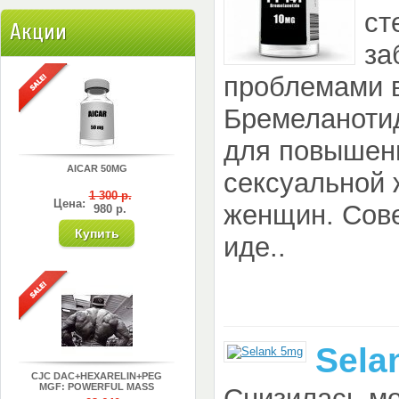
ст
Акции
за
проблемами 
Бремеланотид
для повышен
AICAR 50MG
сексуальной 
1 300 р.
Цена:
женщин. Сове
980 р.
иде..
Sela
CJC DAC+HEXARELIN+PEG
MGF: POWERFUL MASS
Снизилась мо