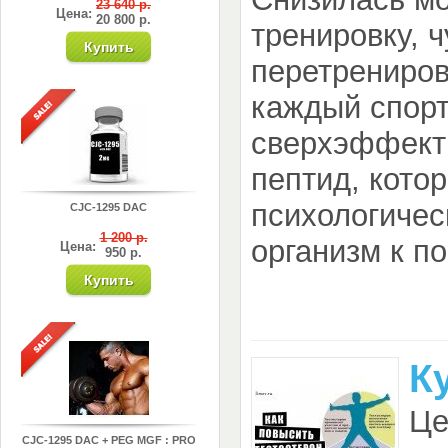
23 640 р.
Цена:
20 800 р.
тренировку, 
перетрениров
каждый спор
сверхэффект
пептид, кото
психологичес
CJC-1295 DAC
1 200 р.
организм к п
Цена:
950 р.
К
Це
CJC-1295 DAC + PEG MGF : PRO