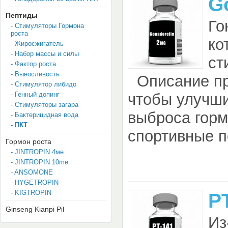
G
Пептиды
Го
- Стимуляторы Гормона
роста
ко
- Жиросжигатель
- Набор массы и силы
ст
- Фактор роста
- Выносливость
Описание пр
- Стимулятор либидо
- Генный допинг
чтобы улучши
- Стимуляторы загара
выброса горм
- Бактерицидная вода
- ПКТ
спортивные п
Гормон роста
- JINTROPIN 4мe
- JINTROPIN 10me
- ANSOMONE
- HYGETROPIN
- KIGTROPIN
P
Ginseng Kianpi Pil
Из