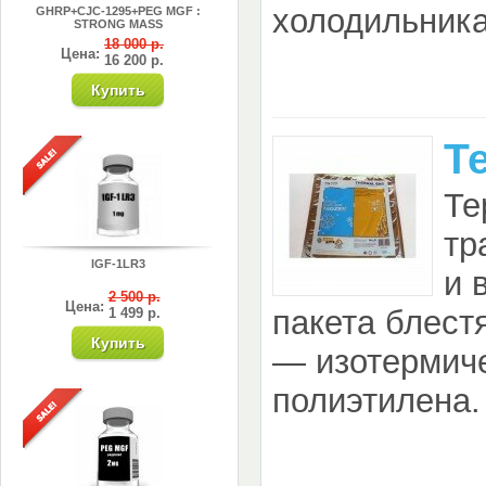
холодильника
GHRP+CJC-1295+PEG MGF :
STRONG MASS
18 000 р.
Цена:
16 200 р.
Т
Те
тр
IGF-1LR3
и 
2 500 р.
Цена:
пакета блест
1 499 р.
— изотермиче
полиэтилена.