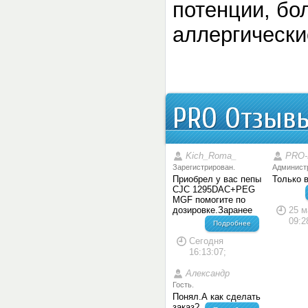
потенции, бо
аллергически
PRO Отзыв
Kich_Romа_
PRO-
Зарегистрирован.
Админист
Приобрел у вас пепы
Только 
CJC 1295DAC+PEG
MGF помогите по
дозировке.Заранее
25 м
09:2
Подробнее
Сегодня
16:13:07;
Александр
Гость.
Понял.А как сделать
заказ?