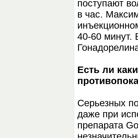
поступают во
в час. Макси
инъекционном
40-60 минут.
Гонадорелина
Есть ли как
противопок
Серьезных п
даже при исп
препарата Go
незначительн