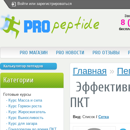
Войти
или
зарегистрироваться
Зво
8 
беспл
PRO МАГАЗИН
PRO НОВОСТИ
PRO ОТЗЫВЫ
Калькулятор пептидов
Главная
»
Пе
Категории
Эффективн
Готовые курсы
ПКТ
- Курс Масса и сила
- Курс Гормон роста
- Курс Жиросжигатель
Вид:
Список
/
Сетка
- Курс Выносливость
- Курс для загара
- Гонадорелин во время ПКТ