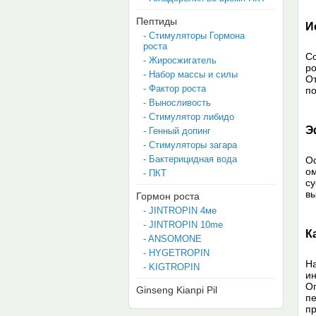
Пептиды
И
- Стимуляторы Гормона
роста
Со
- Жиросжигатель
ро
- Набор массы и силы
От
- Фактор роста
по
- Выносливость
- Стимулятор либидо
Э
- Генный допинг
- Стимуляторы загара
- Бактерицидная вода
Ос
ом
- ПКТ
су
вы
Гормон роста
- JINTROPIN 4мe
- JINTROPIN 10me
К
- ANSOMONE
- HYGETROPIN
Н
- KIGTROPIN
ин
Оп
Ginseng Kianpi Pil
пе
пр