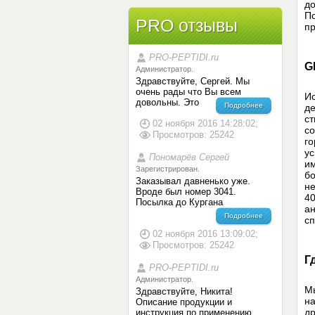
до
По
PRO отзывы
пр
PRO-PEPTIDI.ru
G
Администратор.
Здравствуйте, Сергей. Мы
очень рады что Вы всем
Ис
довольны. Это
Подробнее
де
ст
02 ноября 2016 14:28:02;
со
Просмотров: 25242
го
ус
Пономарёв Сергей
им
Зарегистрирован.
бо
Заказывал давненько уже.
не
Вроде был номер 3041.
40
Посылка до Кургана
ан
Подробнее
сп
02 ноября 2016 13:09:02;
Просмотров: 25242
Г
PRO-PEPTIDI.ru
Администратор.
Мы
Здравствуйте, Никита!
на
Описание продукции и
др
инструкция по применению