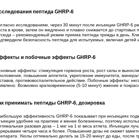
сследования пептида GHRP-6
гласно исследованиям, через 30 минут после инъекции GHRP-6 р
ста в крови, затем он медленно и плавно снижается до стартовых 
сюда – рекомендуемый режим приема пептида трижды в день. Кли
дтвердили безопасность пептида для испытуемых, включая детей 
ффекты и побочные эффекты GHRP-6
новные эффекты: стимуляция гормона роста, рост силы и выносли
оложение, повышение аппетита, укрепление иммунитета, минерали
ставов, противовоспалительное действие. Побочные эффекты: нега
явлено. Возможно кратковременное (5-10 минут) жжение и покрас
ак принимать пептиды GHRP-6, дозировка
аибольшую эффективность GHRP-6 показывает при инъекциях под
ъекции удобнее на практике и менее болезненны, поэтому исполь
тимальная разовая доза – 1 мкг на 1 кг веса атлета. Инъекции лучш
рерывами четыре часа и более. Повышение дозы не окажет замет
епарата. Уколы оптимально делать за 15-20 минут до еды, после т