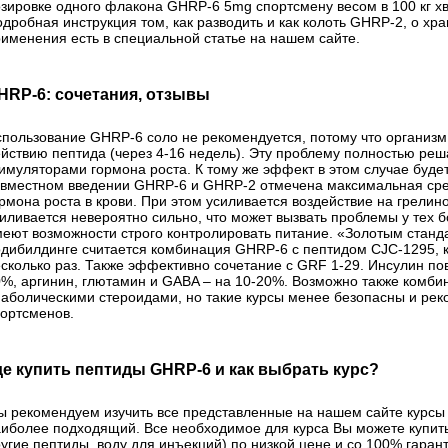
зировке одного флакона GHRP-6 5mg спортсмену весом в 100 кг хв
дробная инструкция том, как разводить и как колоть GHRP-2, о хр
именения есть в специальной статье на нашем сайте.
HRP-6: сочетания, отзывы
пользование GHRP-6 соло не рекомендуется, потому что организм
йствию пептида (через 4-16 недель). Эту проблему полностью реш
имуляторами гормона роста. К тому же эффект в этом случае буде
вместном введении GHRP-6 и GHRP-2 отмечена максимальная сре
рмона роста в крови. При этом усиливается воздействие на грелино
иливается невероятно сильно, что может вызвать проблемы у тех б
еют возможности строго контролировать питание. «Золотым станд
дибилдинге считается комбинация GHRP-6 с пептидом CJC-1295, к
сколько раз. Также эффективно сочетание с GRF 1-29. Инсулин по
%, аргинин, глютамин и GABA – на 10-20%. Возможно также комби
аболическими стероидами, но такие курсы менее безопасны и рек
ортсменов.
де купить пептиды GHRP-6 и как выбрать курс?
 рекомендуем изучить все представленные на нашем сайте курсы
иболее подходящий. Все необходимое для курса Вы можете купить
угие пептиды, воду для инъекций) по низкой цене и со 100% гарант