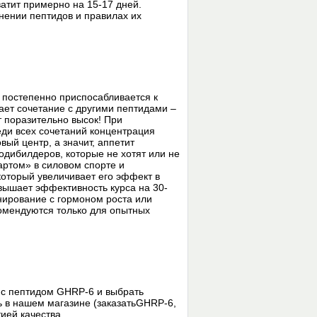
атит примерно на 15-17 дней.
анении пептидов и правилах их
 постепенно приспосабливается к
ает сочетание с другими пептидами –
т поразительно высок! При
ди всех сочетаний концентрация
вый центр, а значит, аппетит
одибилдеров, которые не хотят или не
артом» в силовом спорте и
оторый увеличивает его эффект в
вышает эффективность курса на 30-
нирование с гормоном роста или
омендуются только для опытных
 с пептидом GHRP-6 и выбрать
 в нашем магазине (заказатьGHRP-6,
ией качества.