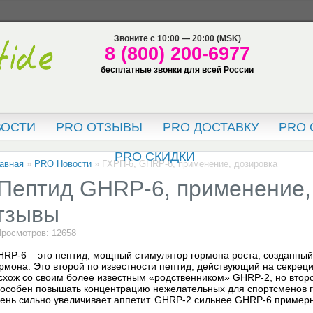
Звоните с 10:00 — 20:00 (MSK)
8 (800) 200-6977
бесплатные звонки для всей России
ВОСТИ
PRO ОТЗЫВЫ
PRO ДОСТАВКУ
PRO 
PRO СКИДКИ
авная
»
PRO Новости
»
ГХРП-6, GHRP-6, применение, дозировка
Пептид GHRP-6, применение,
тзывы
росмотров: 12658
RP-6 – это пептид, мощный стимулятор гормона роста, созданный
рмона. Это второй по известности пептид, действующий на секре
схож со своим более известным «родственником» GHRP-2, но втор
особен повышать концентрацию нежелательных для спортсменов г
ень сильно увеличивает аппетит. GHRP-2 сильнее GHRP-6 примерн