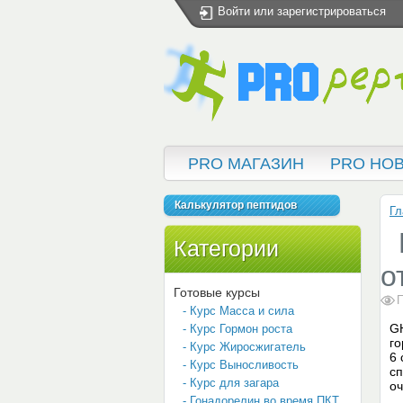
Войти
или
зарегистрироваться
PRO МАГАЗИН
PRO НО
Калькулятор пептидов
Гл
Категории
о
Готовые курсы
П
- Курс Масса и сила
GH
- Курс Гормон роста
го
- Курс Жиросжигатель
6 
- Курс Выносливость
сп
- Курс для загара
оч
- Гонадорелин во время ПКТ