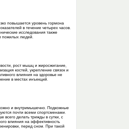
езко повышается уровень гормона
показателей в течение четырех часов.
нические исследования также
и пожилых людей.
вости, рост мышц и жиросжигание,
зация костей, укрепление связок и
тивного влияния на здоровье не
нение в местах инъекций.
кожно и внутримышечно. Подкожные
зуются почти всеми спортсменами.
е всего делать трижды в сутки, с
ного влияния на эффективность
ренировки, перед сном. При такой