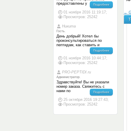
предоставлены у
Подробнее
01 ноября 2016 11:19:17;
← G
Просмотров: 25242
Т
Никита
Гость.
День добрый! Хотел бы
проконсультироваться по
пептидам, как ставить и
Подробнее
01 ноября 2016 10:44:17;
Просмотров: 25242
PRO-PEPTIDI.ru
Администратор.
Здравствуйте! Вы не указали
номер заказа. Свяжитесь с
нами по
Подробнее
25 октября 2016 19:27:43;
Просмотров: 25242