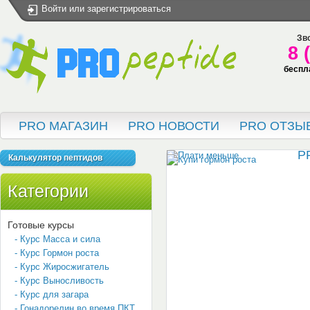
Войти
или
зарегистрироваться
Зво
8 
беспл
PRO МАГАЗИН
PRO НОВОСТИ
PRO ОТЗЫ
P
Калькулятор пептидов
Категории
Готовые курсы
- Курс Масса и сила
- Курс Гормон роста
- Курс Жиросжигатель
- Курс Выносливость
- Курс для загара
- Гонадорелин во время ПКТ