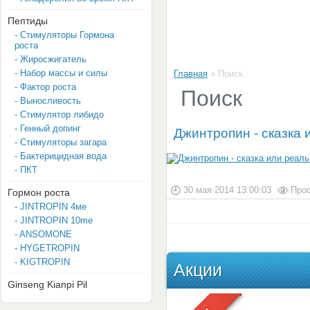
Пептиды
- Стимуляторы Гормона
роста
- Жиросжигатель
- Набор массы и силы
Главная
»
Поиск
- Фактор роста
Поиск
- Выносливость
- Стимулятор либидо
- Генный допинг
Джинтропин - сказка 
- Стимуляторы загара
- Бактерицидная вода
- ПКТ
30 мая 2014 13:00:03
Прос
Гормон роста
- JINTROPIN 4мe
- JINTROPIN 10me
- ANSOMONE
- HYGETROPIN
- KIGTROPIN
Акции
Ginseng Kianpi Pil