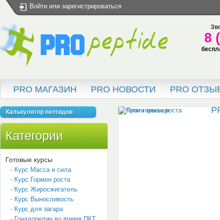
Войти
или
зарегистрироваться
Зво
8 
беспл
PRO МАГАЗИН
PRO НОВОСТИ
PRO ОТЗЫ
P
Калькулятор пептидов
Категории
Готовые курсы
- Курс Масса и сила
- Курс Гормон роста
- Курс Жиросжигатель
- Курс Выносливость
- Курс для загара
- Гонадорелин во время ПКТ