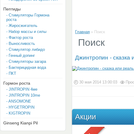
Пептиды
- Стимуляторы Гормона
роста
- Жиросжигатель
- Набор массы и силы
Главная
»
Поиск
- Фактор роста
Поиск
- Выносливость
- Стимулятор либидо
- Генный допинг
Джинтропин - сказка 
- Стимуляторы загара
- Бактерицидная вода
- ПКТ
30 мая 2014 13:00:03
Прос
Гормон роста
- JINTROPIN 4мe
- JINTROPIN 10me
- ANSOMONE
- HYGETROPIN
- KIGTROPIN
Акции
Ginseng Kianpi Pil