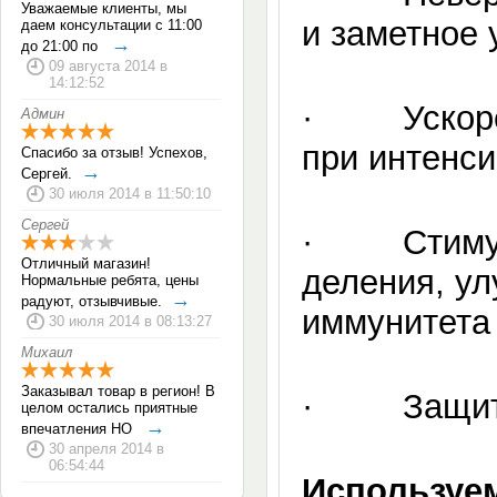
Уважаемые клиенты, мы
и заметное
даем консультации с 11:00
→
до 21:00 по
09 августа 2014 в
14:12:52
· Ускорен
Админ
при интенс
Спасибо за отзыв! Успехов,
→
Сергей.
30 июля 2014 в 11:50:10
Сергей
· Стимуляц
Отличный магазин!
деления, ул
Нормальные ребята, цены
→
радуют, отзывчивые.
иммунитета
30 июля 2014 в 08:13:27
Михаил
Заказывал товар в регион! В
· Защита н
целом остались приятные
→
впечатления НО
30 апреля 2014 в
06:54:44
Используе