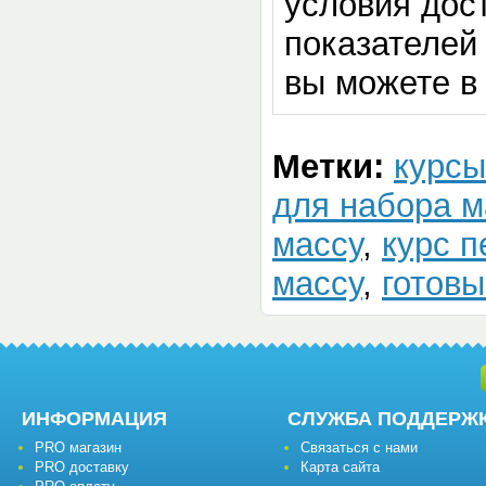
условия дос
показателей 
вы можете в
Метки:
курсы
для набора 
массу
,
курс п
массу
,
готовы
ИНФОРМАЦИЯ
СЛУЖБА ПОДДЕРЖ
PRO магазин
Связаться с нами
PRO доставку
Карта сайта