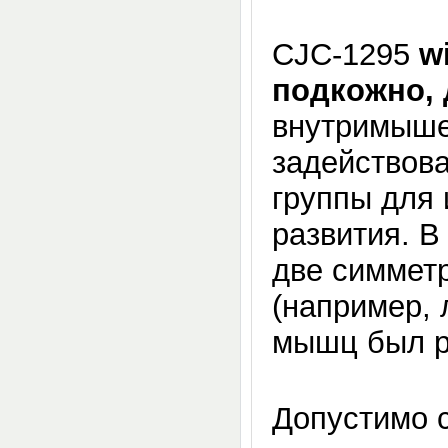
CJC-1295
w
подкожно,
внутримыше
задействов
группы для 
развития. В
две симметр
(например, 
мышц был р
Допустимо 