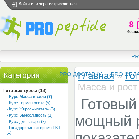
Войти
или
зарегистрироваться
8 
беспл
PR
Главная
»
Го
Категории
PRO ДОСТАВКУ
PRO ОПЛ
Масса и рос
Готовые курсы (18)
- Курс Масса и сила (7)
Готовый 
- Курс Гормон роста (5)
- Курс Жиросжигатель (3)
- Курс Выносливость (1)
мощный 
- Курс для загара (2)
- Гонадорелин во время ПКТ
показат
(1)