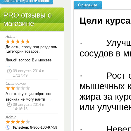
Заказать обратный звонок
Описание
PRO отзывы о
Цели курса
магазине
Admin
· Улучшен
Да есть, сразу под разделом
сосудов в 
Категории товаров.
Любой вопрос Вы можете
→
09 августа 2014 в
· Рост об
17:17:49
мышечных к
Станислав
А есть функция обратного
жира за кур
→
звонка? не могу найти
или улучше
09 августа 2014 в
14:16:15
Admin
· Невероя
Телефон:
8-800-100-97-59