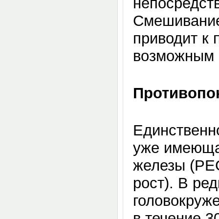
непосредст
Смешивание
приводит к 
возможным 
Противопо
Единственно
уже имеюща
железы (PE
рост). В ре
головокруже
в течение 3