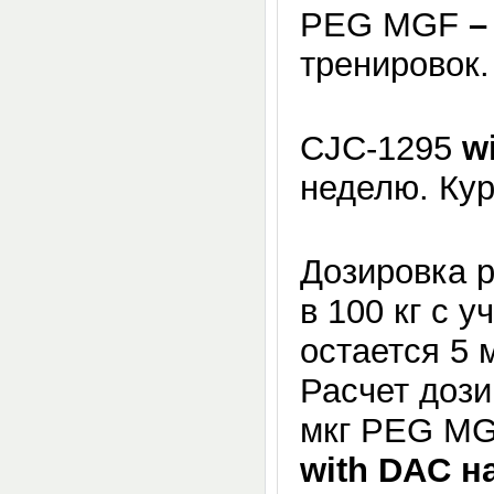
PEG MGF
–
тренировок.
CJC-1295
w
неделю. Кур
Дозировка р
в 100 кг с 
остается 5 
Расчет дози
мкг PEG MGF
with
DAC
на