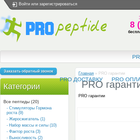
Войти
или
зарегистрироваться
8 
беспл
PR
Заказать обратный звонок
Главная
»
PRO гарантии
PRO ДОСТАВКУ
PRO ОПЛ
PRO гарант
Категории
PRO гарантии
Все пептиды (20)
- Стимуляторы Гормона
роста (9)
- Жиросжигатель (1)
- Набор массы и силы (10)
- Фактор роста (3)
- Выносливость (2)