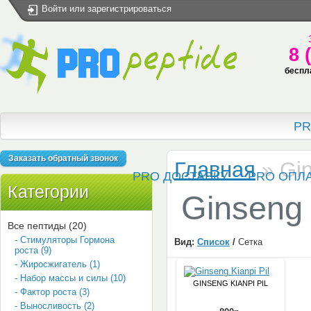
Войти
или
зарегистрироваться
8 
беспл
PR
Заказать обратный звонок
Главная
»
Gin
PRO ДОСТАВКУ
PRO ОПЛ
Категории
Ginseng 
Все пептиды (20)
- Стимуляторы Гормона
Вид:
Список
/
Сетка
роста (9)
- Жиросжигатель (1)
- Набор массы и силы (10)
GINSENG KIANPI PIL
- Фактор роста (3)
- Выносливость (2)