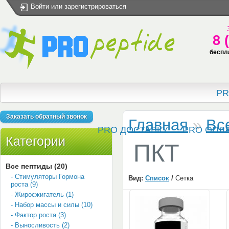
Войти
или
зарегистрироваться
8 
беспл
PR
Заказать обратный звонок
Главная
»
Вс
PRO ДОСТАВКУ
PRO ОПЛ
Категории
ПКТ
Все пептиды (20)
- Стимуляторы Гормона
Вид:
Список
/
Сетка
роста (9)
- Жиросжигатель (1)
- Набор массы и силы (10)
- Фактор роста (3)
- Выносливость (2)