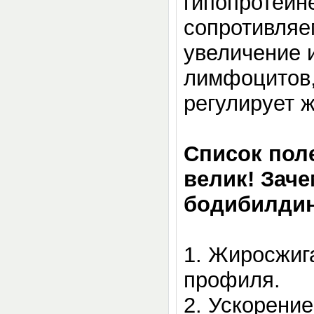
гипопротеин
сопротивляе
увеличение 
лимфоцитов,
регулирует 
Список пол
велик! Зач
бодибилдин
1.
Жиросжига
профиля.
2.
Ускорение