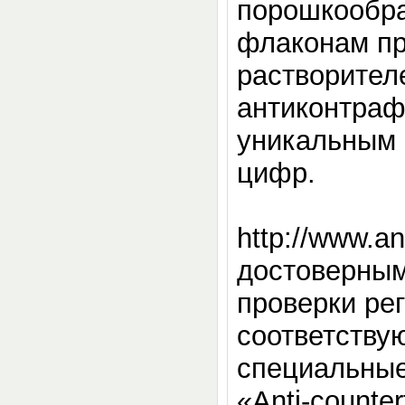
порошкообра
флаконам пр
растворител
антиконтраф
уникальным 
цифр.
http://www.
достоверным
проверки ре
соответству
специальные
«Anti-counter