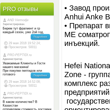
•
Завод прои
PRO отзывы
Anhui Anke Bi
AND Vermodje
•
Препарат в
Зарегистрирован.
Берем тут фрагмент и гр
каждый сезон, уже 2ой год,
МЕ соматроп
Подробнее
инъекций.
29 мая 2018 19:52:24;
Просмотров: 50011
PRO-PEPTIDI.ru
Администратор.
Уважаемые Клиенты и Гости
Hefei Nation
нашего магазина!
При покупке пептидов или
Zonе - груп
готового
Подробнее
комплекс р
29 мая 2018 14:52:08;
Просмотров: 50011
предприятий
PRO-PEPTIDI.ru
Администратор.
государстве
В каком количестве? В
Казахстан
ориентирован
отправляем,стоимость доставки