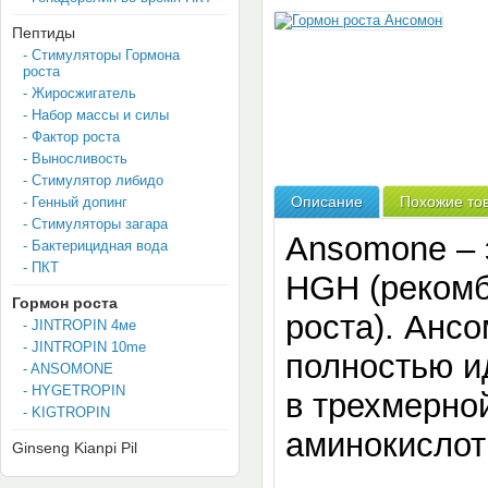
Пептиды
- Стимуляторы Гормона
роста
- Жиросжигатель
- Набор массы и силы
- Фактор роста
- Выносливость
- Стимулятор либидо
Описание
Похожие тов
- Генный допинг
- Стимуляторы загара
Ansomone – 
- Бактерицидная вода
- ПКТ
HGH (рекомб
Гормон роста
роста). Анс
- JINTROPIN 4мe
- JINTROPIN 10me
полностью и
- ANSOMONE
- HYGETROPIN
в трехмерно
- KIGTROPIN
аминокислот
Ginseng Kianpi Pil