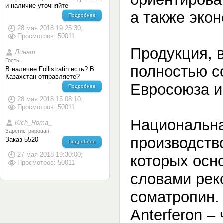
и наличие уточняйте
а также экон
Подробнее
28 мая 2018 19:25:30;
Просмотров: 50011
Продукция, 
Линат
Гость.
полностью с
В наличие Follistratin есть? В
Казахстан отправляете?
Евросоюза и
Подробнее
28 мая 2018 15:08:10;
Просмотров: 50011
Национальна
Kich_Romа_
Зарегистрирован.
производств
Заказ 5520
Подробнее
27 мая 2018 19:30:00;
которых осн
Просмотров: 50011
словами рек
соматропин.
Anterferon –