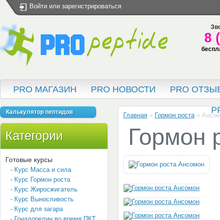
Войти
или
зарегистрироваться
Зво
8 
беспл
PRO МАГАЗИН
PRO НОВОСТИ
PRO ОТЗЫ
P
Калькулятор пептидов
Главная
»
Гормон роста
»
Ансом
Гормон 
Категории
Готовые курсы
- Курс Масса и сила
- Курс Гормон роста
- Курс Жиросжигатель
- Курс Выносливость
- Курс для загара
- Гонадорелин во время ПКТ