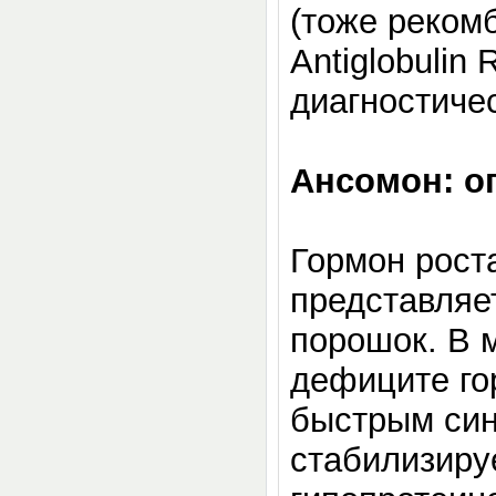
(тоже рекомб
Antiglobulin
диагностиче
Ансомон: о
Гормон рост
представляе
порошок. В 
дефиците го
быстрым син
стабилизиру