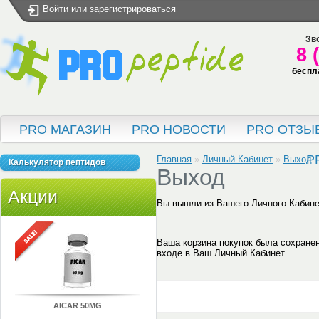
Войти
или
зарегистрироваться
Зво
8 
беспл
PRO МАГАЗИН
PRO НОВОСТИ
PRO ОТЗЫ
P
Главная
»
Личный Кабинет
»
Выход
Калькулятор пептидов
Выход
Акции
Вы вышли из Вашего Личного Кабине
Ваша корзина покупок была сохране
входе в Ваш Личный Кабинет.
AICAR 50MG