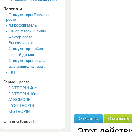
Пептиды
- Стимуляторы Гормона
роста
- Жиросжигатель
- Набор массы и силы
- Фактор роста
- Выносливость
- Стимулятор либидо
- Генный допинг
- Стимуляторы загара
- Бактерицидная вода
- ПКТ
Гормон роста
- JINTROPIN 4мe
- JINTROPIN 10me
- ANSOMONE
- HYGETROPIN
- KIGTROPIN
Описание
Отзывы (0)
Ginseng Kianpi Pil
Этот действ