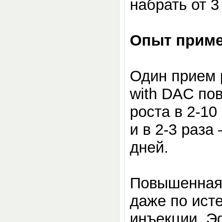
набрать от 3
Опыт прим
Один прием 
with DAС по
роста в 2-10
и в 2-3 раза
дней.
Повышенная 
даже по ист
инъекции. Э