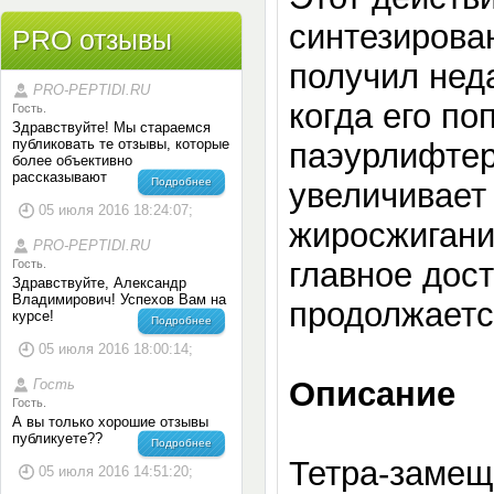
синтезирован
PRO отзывы
получил неда
PRO-PEPTIDI.RU
когда его п
Гость.
Здравствуйте! Мы стараемся
публиковать те отзывы, которые
паэурлифтер
более объективно
рассказывают
Подробнее
увеличивает
05 июля 2016 18:24:07;
жиросжигани
PRO-PEPTIDI.RU
главное дост
Гость.
Здравствуйте, Александр
Владимирович! Успехов Вам на
продолжаетс
курсе!
Подробнее
05 июля 2016 18:00:14;
Описание
Гость
Гость.
А вы только хорошие отзывы
публикуете??
Подробнее
Тетра-замещ
05 июля 2016 14:51:20;