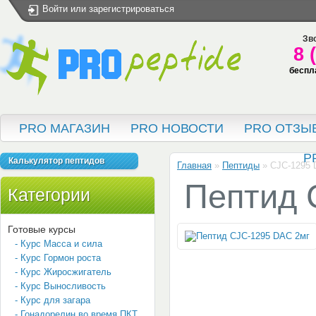
Войти
или
зарегистрироваться
Зво
8 
беспл
PRO МАГАЗИН
PRO НОВОСТИ
PRO ОТЗЫ
P
Калькулятор пептидов
Главная
»
Пептиды
»
CJC-1295
Пептид 
Категории
Готовые курсы
- Курс Масса и сила
- Курс Гормон роста
- Курс Жиросжигатель
- Курс Выносливость
- Курс для загара
- Гонадорелин во время ПКТ