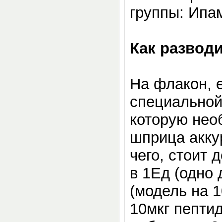
группы: Ипа
Как развод
На флакон, 
специальной
которую нео
шприца акку
чего, стоит
в 1Ед (одно
(модель на 
10мкг пепти