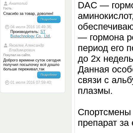
DAC — гормо
Анатолий
Гость.
аминокислот
Спасибо за товар, доволен!
Подробнее
обеспечиваю
04 июля 2016 16:49:36;
Производитель:
ST
— гормона р
Biotechnology Co., Ltd.
период его 
Яковлев Александр
Владимирович
Покупал на сайте.
до 2х недел
Доброго времени суток сегодня
получил посылочку всё дошло
Данная особ
больше переживал,так
Подробнее
связи с аль
01 июля 2016 07:59:40;
плазмы.
Спортсмены 
препарат за