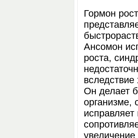
Гормон рос
представля
быстрораст
Ансомон ис
роста, синд
недостаточн
вследствие 
Он делает б
организме, 
исправляет
сопротивля
увеличение 