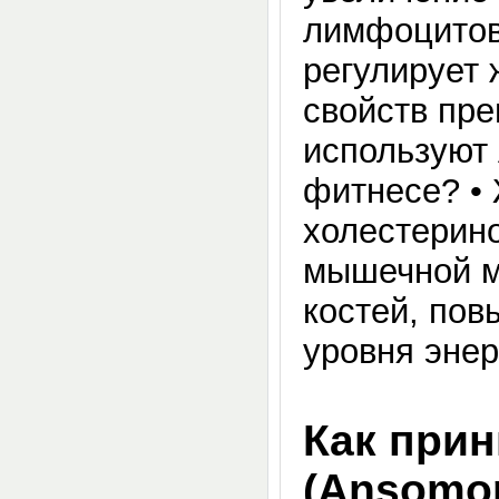
лимфоцитов,
регулирует
свойств пре
используют
фитнесе? •
холестерино
мышечной м
костей, по
уровня энер
Как при
(Ansomon