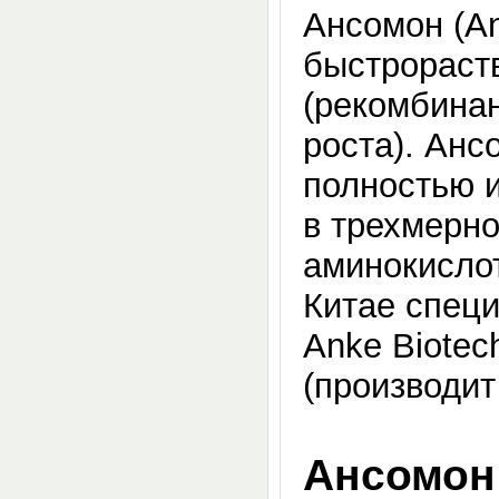
Ансомон (An
быстрораст
(рекомбинан
роста). Анс
полностью и
в трехмерно
аминокислот
Китае спец
Anke Biotech
(производит
Ансомон