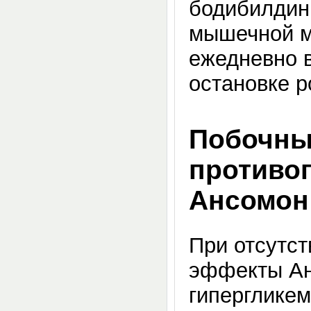
бодибилдинг
мышечной ма
ежедневно в
остановке ро
Побочны
противо
Ансомон
При отсутс
эффекты Ан
гипергликем