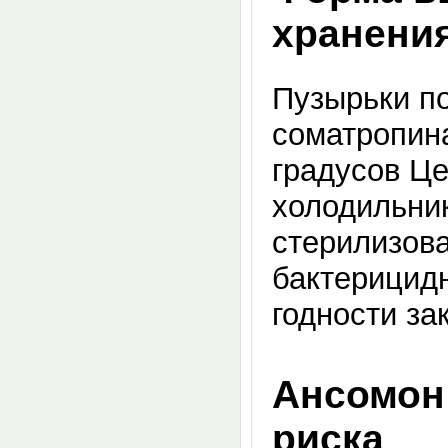
хранени
Пузырьки по
соматропина
градусов Це
холодильник
стерилизова
бактерицидн
годности за
Ансомон 
риска