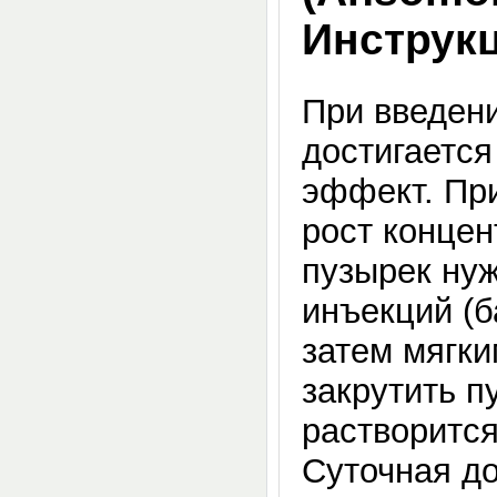
Инструк
При введен
достигаетс
эффект. Пр
рост концен
пузырек нуж
инъекций (б
затем мягк
закрутить п
растворится
Суточная д