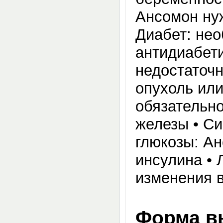
Ансомон ну
Диабет: нео
антидиабети
недостаточн
опухоль или
обязательн
железы • С
глюкозы: Ан
инсулина •
изменения в
Форма в