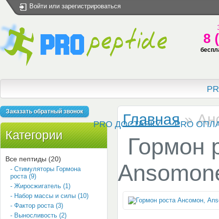
Войти
или
зарегистрироваться
8 
беспл
PR
Заказать обратный звонок
Главная
»
Ан
PRO ДОСТАВКУ
PRO ОПЛ
Категории
Гормон 
Все пептиды (20)
Ansomone
- Стимуляторы Гормона
роста (9)
- Жиросжигатель (1)
- Набор массы и силы (10)
- Фактор роста (3)
- Выносливость (2)