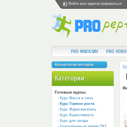
Войти
или
зарегистрироваться
PRO МАГАЗИН
PRO НОВО
Калькулятор пептидов
Гл
Категории
Ви
Готовые курсы
- Курс Масса и сила
- Курс Гормон роста
- Курс Жиросжигатель
- Курс Выносливость
- Курс для загара
- Гонадорелин во время ПКТ