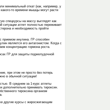
или минимальный откат (как, например, у
 какого-то времени мышцы могут расти
стую спецкурсы на массу выглядят как
ой ситуации атлет полностью переживает
стерона и необходимость пройти
 с приемом инулина. ГР способен
улин является его антагонистом. Когда с
ем концентрацию гормона роста.
рсах ГР для защиты поджелудочной
ие, при этом не просто без потерь
жно в обычной ситуации!
тью. В среднем за 1-курс атлеты
и дополнительно принимать тироксин.
обственного тироксина организм
за.
кже другие курсы с жиросжигающим