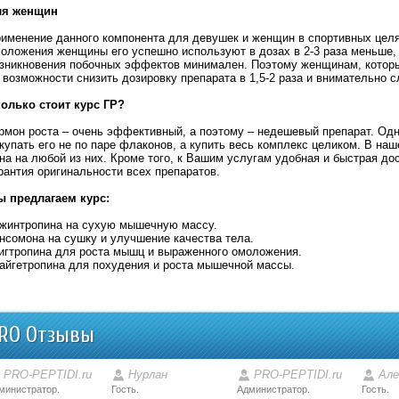
ля женщин
именение данного компонента для девушек и женщин в спортивных целя
оложения женщины его успешно используют в дозах в 2-3 раза меньше,
зникновения побочных эффектов минимален. Поэтому женщинам, которые
 возможности снизить дозировку препарата в 1,5-2 раза и внимательно с
олько стоит курс ГР?
рмон роста – очень эффективный, а поэтому – недешевый препарат. Одн
купать его не по паре флаконов, а купить весь комплекс целиком. В н
на на любой из них. Кроме того, к Вашим услугам удобная и быстрая д
рантия оригинальности всех препаратов.
 предлагаем курс:
жинтропина на сухую мышечную массу.
нсомона на сушку и улучшение качества тела.
игтропина для роста мышц и выраженного омоложения.
айгетропина для похудения и роста мышечной массы.
RO Отзывы
PRO-PEPTIDI.ru
Нурлан
PRO-PEPTIDI.ru
Але
министратор.
Гость.
Администратор.
Гость.