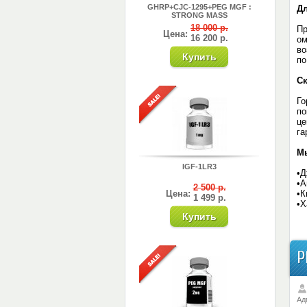
GHRP+CJC-1295+PEG MGF :
Д
STRONG MASS
18 000 р.
Пр
Цена:
16 200 р.
ом
во
по
Ск
Го
по
це
га
Мы
IGF-1LR3
•Д
•А
2 500 р.
Цена:
•К
1 499 р.
•Х
P
Ад