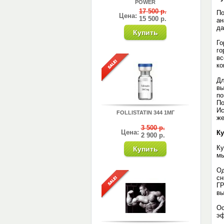
POWER
17 500 р.
По
Цена:
15 500 р.
ан
да
Го
го
вс
ко
Дл
вы
по
По
Ис
FOLLISTATIN 344 1МГ
же
3 500 р.
Цена:
Ку
2 900 р.
Ку
мы
Од
сн
ГР
вы
Ос
эф