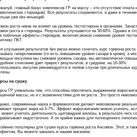
жалуй, главный бонус комплексов ГР на массу – это отсутствие отката 
аболических стероидов). Все результаты сохраняются, и даже в течение
льше уже без инъекций.
рмон роста никак не влияет на уровень тестостерона в организме. Зача
рмон роста и стероиды. Результаты улучшаются на 30-60%. Однако в эт
е побочные эффекты стероидов, включая резкое снижение уровня тесто
мплекс ПКТ.
я улучшения результатов без риска можно сочетать курс гормона роста
зывать гипергликемию (то есть повышение уровня сахара в крови), а инс
мощью инсулина мы снижаем уровень сахара, мы автоматически повыша
добное сочетание дает прирост результатов, в среднем, на 10-30%.
пользовать инсулин рекомендуется в любом случае при длительных ку
лезы.
рсы на сушку
рсы ГР уникальны тем, что способны обеспечить выраженное жиросжиган
шечной массы, но и с возможностями для ее роста. Это просто невозмо
нако, современные наука и фармакология делают невозможное реальнос
ижают процент жира на 5-7%. Эффект жиросжигания можно усилить, есл
 может угнетать деятельность щитовидной железы, в результате чего с
рабатывает недостаточно. А он крайне важен для полноценного липоли
обенно популярны для сушки курсы гормона роста Ансомон. Этот, а та
фектом, Вы можете заказать в нашем магазине.