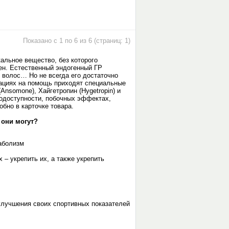
Показано с 1 по 6 из 6 (страниц: 1)
альное вещество, без которого
ен. Естественный эндогенный ГР
, волос… Но не всегда его достаточно
уациях на помощь приходят специальные
(Ansomone), Хайгетропин (Hygetropin) и
биодоступности, побочных эффектах,
обно в карточке товара.
 они могут?
аболизм
 – укрепить их, а также укрепить
улучшения своих спортивных показателей