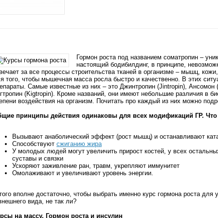
Гормон роста под названием соматропин – уник
настоящий бодибилдинг, в принципе, невозмож
вечает за все процессы строительства тканей в организме – мышц, кожи
я того, чтобы мышечная масса росла быстро и качественно. В этих сит
епараты. Самые известные из них – это Джинтропин (Jintropin), Ансомон 
гтропин (Kigtropin). Кроме названий, они имеют небольшие различия в 
епени воздействия на организм. Почитать про каждый из них можно подр
щие принципы действия одинаковы для всех модификаций ГР. Что
Вызывают анаболический эффект (рост мышц) и останавливают кат
Способствуют
сжиганию жира
У молодых людей могут увеличить прирост костей, у всех остальных
суставы и связки
Ускоряют заживление ран, травм, укрепляют иммунитет
Омолаживают и увеличивают уровень энергии.
ого вполне достаточно, чтобы выбрать именно курс гормона роста для 
внешнего вида, не так ли?
рсы на массу. Гормон роста и инсулин