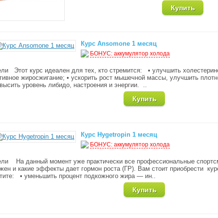
Курс Ansomone 1 месяц
БОНУС: аккумулятор холода
ли Этот курс идеален для тех, кто стремится: • улучшить холестерин
тивное жиросжигание; • ускорить рост мышечной массы, улучшить плотно
высить уровень либидо, настроения и энергии. ..
Курс Hygetropin 1 месяц
БОНУС: аккумулятор холода
ли На данный момент уже практически все профессиональные спортсм
жен и какие эффекты дает гормон роста (ГР). Вам стоит приобрести кур
тите: • уменьшить процент подкожного жира — ин..