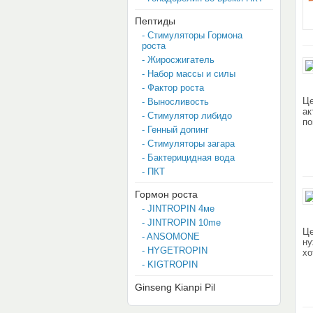
Пептиды
- Стимуляторы Гормона
роста
- Жиросжигатель
- Набор массы и силы
- Фактор роста
Це
- Выносливость
ак
- Стимулятор либидо
по
- Генный допинг
- Стимуляторы загара
- Бактерицидная вода
- ПКТ
Гормон роста
- JINTROPIN 4мe
- JINTROPIN 10me
Це
- ANSOMONE
ну
- HYGETROPIN
хо
- KIGTROPIN
Ginseng Kianpi Pil