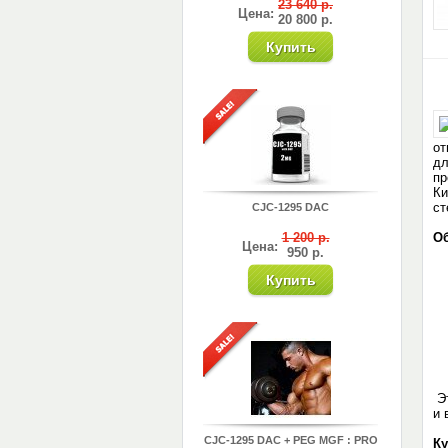
23 640 р.
Цена:
20 800 р.
от
дл
пр
Ки
ст
CJC-1295 DAC
1 200 р.
Об
Цена:
950 р.
Эт
и 
CJC-1295 DAC + PEG MGF : PRO
Ку