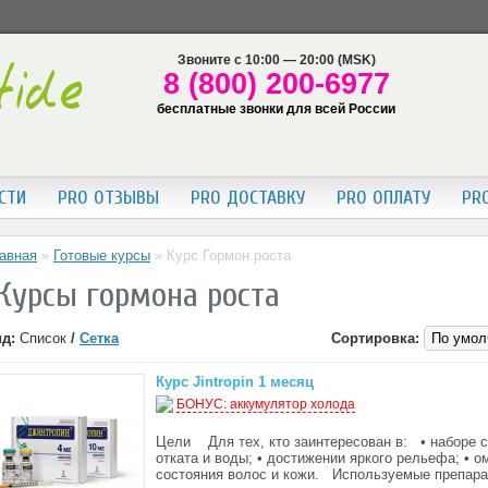
Звоните с 10:00 — 20:00 (MSK)
8 (800) 200-6977
бесплатные звонки для всей России
СТИ
PRO ОТЗЫВЫ
PRO ДОСТАВКУ
PRO ОПЛАТУ
PR
авная
»
Готовые курсы
»
Курс Гормон роста
Курсы гормона роста
д:
Список
/
Сетка
Сортировка:
Курс Jintropin 1 месяц
БОНУС: аккумулятор холода
Цели Для тех, кто заинтересован в: • наборе 
отката и воды; • достижении яркого рельефа; • 
состояния волос и кожи. Используемые препар