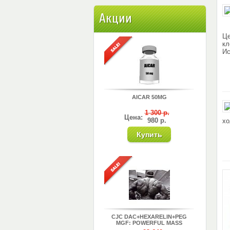
Акции
Це
кл
Ис
AICAR 50MG
1 300 р.
Цена:
980 р.
хо
CJC DAC+HEXARELIN+PEG
MGF: POWERFUL MASS